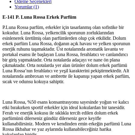
Ödeme Seçenekleri
Yorumlar (1)
E-141 P. Luna Rossa Erkek Parfüm
P.Luna Rossa parfüm, erkekler için tasarlanmış olan sofistike bir
kokudur. Luna Rossa, yelkencilik sporunun zorluklarından
esinlenerek üretilmiş olan parfümlerden olup çok etkilidir. Dolum
erkek parfüm Luna Rossa, doğanın açık havası ve yelken sporunun
enerjik ruhunu taşımaktadır. Üst notalarında aromatik lavanta ve
portakal esansı ile başlayan Luna Rossa, ferahlatıcı ve canlandırıcı
bir giriş yapmaktadır. Orta notalarda adaçayı ve nane ön plana
çıkmaktadır. Orta notalarda yer alan ürünler dolum erkek parfümü
Luna Rossa’nın ferahlatıcı ve yeşil karakterini pekiştirmektedir. Alt
notalarında ambroxan ve ambrette ile kapanışı yapan erkek parfüm,
sıcak ve odunsu kokuya sahiptir.
Luna Rossa, %50 esans konsantrasyonu sayesinde yoğun ve kalıcı
etki bırakırken sportif erkekler için ideal kokulardan bir tanesidir.
Ferah ve enerjik kokusu ile sıklıkla tercih edilen dolum erkek
parfümünü dilerseniz gündüz dilerseniz gece keyifle
kullanabilirsiniz. Modern ve kendinden emin erkeğin parfümü Luna
Rossa ilkbahar ve yaz aylarında kullanabileceğiniz harika
kokulardan biridir.