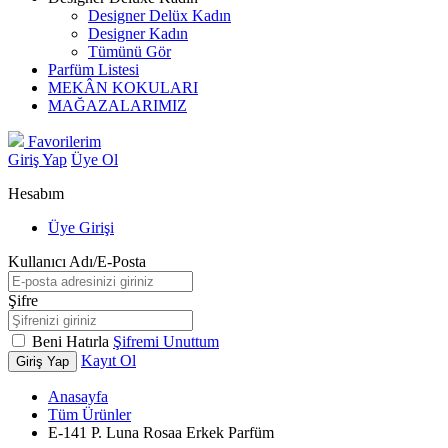
Designer Delüx Kadın
Designer Kadın
Tümünü Gör
Parfüm Listesi
MEKÂN KOKULARI
MAĞAZALARIMIZ
Favorilerim
Giriş Yap
Üye Ol
Hesabım
Üye Girişi
Kullanıcı Adı/E-Posta
Şifre
Beni Hatırla
Şifremi Unuttum
Kayıt Ol
Giriş Yap
Anasayfa
Tüm Ürünler
E-141 P. Luna Rosaa Erkek Parfüm