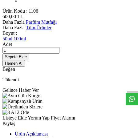
0
Ürün Kodu :
1106
600,00
TL
Daha Fazla
Parfüm Mutfağı
Daha Fazla
Tüm Ürünler
Boyut :
50ml
100ml
Adet
Sepete Ekle
Hemen Al
Beğen
W
h
t
s
a
p
p
S
i
p
a
i
H
a
t
t
Tükendi
Gelince Haber Ver
Listeye Ekle
Yorum Yap
Fiyat Alarmı
Paylaş
Ürün Açıklaması