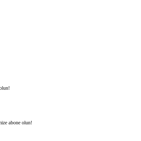
olun!
mize abone olun!