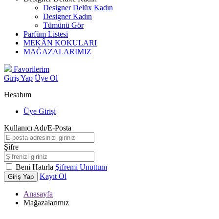
Designer Delüx Kadın
Designer Kadın
Tümünü Gör
Parfüm Listesi
MEKÂN KOKULARI
MAĞAZALARIMIZ
Favorilerim
Giriş Yap
Üye Ol
Hesabım
Üye Girişi
Kullanıcı Adı/E-Posta
Şifre
Beni Hatırla
Şifremi Unuttum
Kayıt Ol
Giriş Yap
Anasayfa
Mağazalarımız