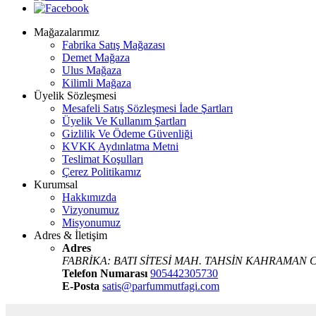
Mağazalarımız
Fabrika Satış Mağazası
Demet Mağaza
Ulus Mağaza
Kilimli Mağaza
Üyelik Sözleşmesi
Mesafeli Satış Sözleşmesi İade Şartları
Üyelik Ve Kullanım Şartları
Gizlilik Ve Ödeme Güvenliği
KVKK Aydınlatma Metni
Teslimat Koşulları
Çerez Politikamız
Kurumsal
Hakkımızda
Vizyonumuz
Misyonumuz
Adres & İletişim
Adres
FABRİKA: BATI SİTESİ MAH. TAHSİN KAHRAMAN CA
Telefon Numarası
905442305730
E-Posta
satis@parfummutfagi.com