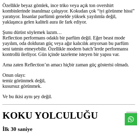
Özellikle beyaz gömlek, ince triko veya açık ton overshirt
kombinlerinde inanılmaz çalışıyor. Kokudan çok “iyi görünme hissi”
yaratıyor. İnsanlar parfümü genelde yüksek yayılımla değil,
yaklaşınca gelen kaliteli aura ile fark ediyor.
Şunu dürüst söylemek lazım…
Reflection performans odaklı bir parfüm değil. Eğer beast mode
yayılım, oda dolduran güç veya ağır kalıcılık arıyorsan bu parfüm
seni tatmin etmeyebilir. Özellikle modern batch’lerde performansı
kontrollü ilerliyor. Gün içinde tazeleme isteyen bir yapısı var.
Ama zaten Reflection’ın amacı hiçbir zaman güç gösterisi olmadı.
Onun olayı:
temiz görünmek değil,
kusursuz görünmek.
W
h
t
s
a
p
p
S
i
p
a
i
H
a
t
t
Ve bu ikisi aynı şey değil.
KOKU YOLCULUĞU
İlk 30 saniye