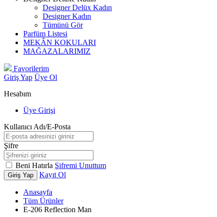
Designer Delüx Kadın
Designer Kadın
Tümünü Gör
Parfüm Listesi
MEKÂN KOKULARI
MAĞAZALARIMIZ
Favorilerim
Giriş Yap
Üye Ol
Hesabım
Üye Girişi
Kullanıcı Adı/E-Posta
Şifre
Beni Hatırla
Şifremi Unuttum
Kayıt Ol
Giriş Yap
Anasayfa
Tüm Ürünler
E-206 Reflection Man