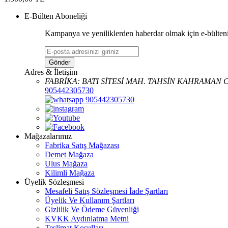
E-Bülten Aboneliği
Kampanya ve yeniliklerden haberdar olmak için e-bülten
Gönder
Adres & İletişim
FABRİKA: BATI SİTESİ MAH. TAHSİN KAHRAMAN CA
905442305730
905442305730
Mağazalarımız
Fabrika Satış Mağazası
Demet Mağaza
Ulus Mağaza
Kilimli Mağaza
Üyelik Sözleşmesi
Mesafeli Satış Sözleşmesi İade Şartları
Üyelik Ve Kullanım Şartları
Gizlilik Ve Ödeme Güvenliği
KVKK Aydınlatma Metni
Teslimat Koşulları