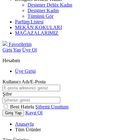
Designer Delüx Kadın
Designer Kadın
Tümünü Gör
Parfüm Listesi
MEKÂN KOKULARI
MAĞAZALARIMIZ
Favorilerim
Giriş Yap
Üye Ol
Hesabım
Üye Girişi
Kullanıcı Adı/E-Posta
Şifre
Beni Hatırla
Şifremi Unuttum
Kayıt Ol
Giriş Yap
Anasayfa
Tüm Ürünler