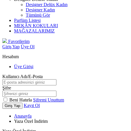
Designer Delüx Kadın
Designer Kadın
Tümünü Gör
Parfüm Listesi
MEKÂN KOKULARI
MAĞAZALARIMIZ
Favorilerim
Giriş Yap
Üye Ol
Hesabım
Üye Girişi
Kullanıcı Adı/E-Posta
Şifre
Beni Hatırla
Şifremi Unuttum
Kayıt Ol
Giriş Yap
Anasayfa
Yaza Özel İndirim