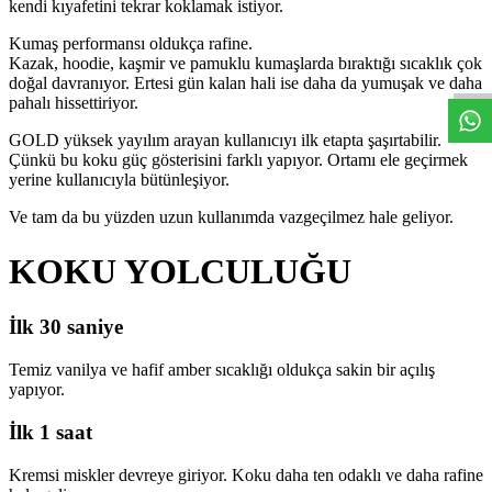
kendi kıyafetini tekrar koklamak istiyor.
W
h
t
s
a
p
p
S
i
p
a
i
H
a
t
t
Kumaş performansı oldukça rafine.
Kazak, hoodie, kaşmir ve pamuklu kumaşlarda bıraktığı sıcaklık çok
doğal davranıyor. Ertesi gün kalan hali ise daha da yumuşak ve daha
pahalı hissettiriyor.
GOLD yüksek yayılım arayan kullanıcıyı ilk etapta şaşırtabilir.
Çünkü bu koku güç gösterisini farklı yapıyor. Ortamı ele geçirmek
yerine kullanıcıyla bütünleşiyor.
Ve tam da bu yüzden uzun kullanımda vazgeçilmez hale geliyor.
KOKU YOLCULUĞU
İlk 30 saniye
Temiz vanilya ve hafif amber sıcaklığı oldukça sakin bir açılış
yapıyor.
İlk 1 saat
Kremsi miskler devreye giriyor. Koku daha ten odaklı ve daha rafine