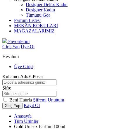
Designer Delüx Kadın
Designer Kadın
Tümünü Gör
Parfüm Listesi
MEKÂN KOKULARI
MAĞAZALARIMIZ
Favorilerim
Giriş Yap
Üye Ol
Hesabım
Üye Girişi
Kullanıcı Adı/E-Posta
Şifre
Beni Hatırla
Şifremi Unuttum
Kayıt Ol
Giriş Yap
Anasayfa
Tüm Ürünler
Gold Unisex Parfüm 100ml