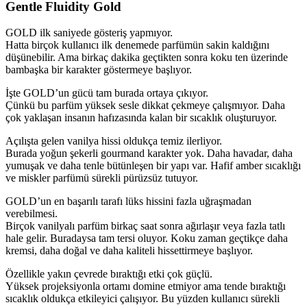
Gentle Fluidity Gold
GOLD ilk saniyede gösteriş yapmıyor.
Hatta birçok kullanıcı ilk denemede parfümün sakin kaldığını
düşünebilir. Ama birkaç dakika geçtikten sonra koku ten üzerinde
bambaşka bir karakter göstermeye başlıyor.
İşte GOLD’un gücü tam burada ortaya çıkıyor.
Çünkü bu parfüm yüksek sesle dikkat çekmeye çalışmıyor. Daha
çok yaklaşan insanın hafızasında kalan bir sıcaklık oluşturuyor.
Açılışta gelen vanilya hissi oldukça temiz ilerliyor.
Burada yoğun şekerli gourmand karakter yok. Daha havadar, daha
yumuşak ve daha tenle bütünleşen bir yapı var. Hafif amber sıcaklığı
ve miskler parfümü sürekli pürüzsüz tutuyor.
GOLD’un en başarılı tarafı lüks hissini fazla uğraşmadan
verebilmesi.
Birçok vanilyalı parfüm birkaç saat sonra ağırlaşır veya fazla tatlı
hale gelir. Buradaysa tam tersi oluyor. Koku zaman geçtikçe daha
kremsi, daha doğal ve daha kaliteli hissettirmeye başlıyor.
Özellikle yakın çevrede bıraktığı etki çok güçlü.
Yüksek projeksiyonla ortamı domine etmiyor ama tende bıraktığı
sıcaklık oldukça etkileyici çalışıyor. Bu yüzden kullanıcı sürekli